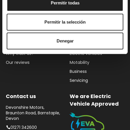
Permitir todas
Permitir la selección
About us
Our services
About Devonshire Motors
New Hyundai
Denegar
Careers
Used vehicles
Why trust us?
Electric vehicles
Our reviews
Motability
Business
Servicing
Contact us
We are Electric
Vehicle Approved
Devonshire Motors,
Braunton Road, Barnstaple,
Devon
01271 342600