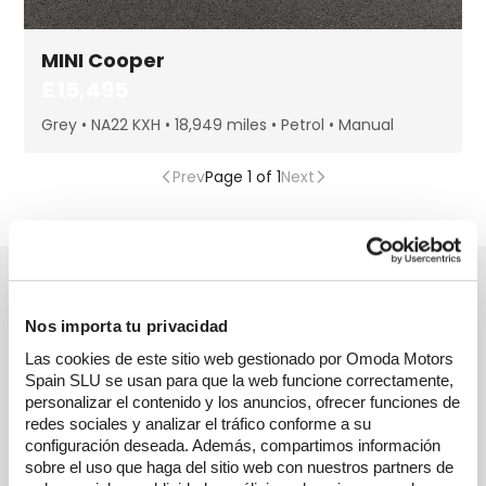
MINI
Cooper
£15,495
Grey
NA22 KXH
18,949 miles
Petrol
Manual
Prev
Page 1 of 1
Next
Search used cars by manufacturer
DACIA
Used Cars
Nos importa tu privacidad
Las cookies de este sitio web gestionado por Omoda Motors
HYUNDAI
Used Cars
Spain SLU se usan para que la web funcione correctamente,
personalizar el contenido y los anuncios, ofrecer funciones de
Kia
Used Cars
redes sociales y analizar el tráfico conforme a su
configuración deseada. Además, compartimos información
MITSUBISHI
Used Cars
sobre el uso que haga del sitio web con nuestros partners de